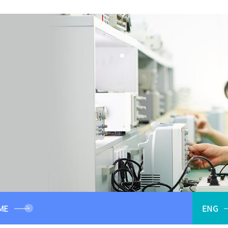
ME
ENG